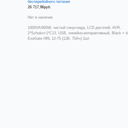
бесперебойного питания
26 717,96
руб.
Нет в наличии
1000VA/800W, чистый синусоида, LCD дисплей, AVR,
2*Schuko+1*C13, USB, линейно-интерактивный, Black + 
ExeGate HRL 12-75 (12В, 75Ач) 2шт