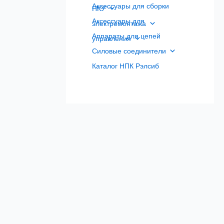
Аксессуары для сборки
НКУ
Аксессуары для
электромонтажа
Аппараты для цепей
управления
Силовые соединители
Каталог НПК Рэлсиб