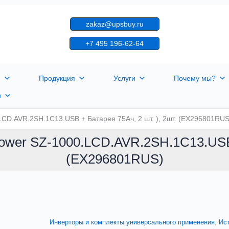
zakaz@upsbuy.ru
+7 495 196-62-64
я
Продукция
Услуги
Почему мы?
н
CD.AVR.2SH.1C13.USB + Батарея 75Aч, 2 шт. ), 2шт. (EX296801RUS
wer SZ-1000.LCD.AVR.2SH.1C13.USB +
(EX296801RUS)
Инверторы и комплекты универсального применения
,
Ис