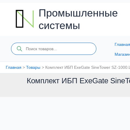
Перейти
к
Промышленные
содержимому
системы
Главна
Поиск
товаров
Магази
Главная
Товары
Комплект ИБП ExeGate SineTower SZ-1000.L
Комплект ИБП ExeGate SineTo