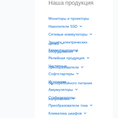
Наша продукция
Мониторы и проекторы
Накопители SSD
Сетевые коммутаторы
Защита электрических
цепей
Коммутационное
оборудование
Релейная продукция
Частотные
преобразователи
Софтстартеры
Источники
бесперебойного питания
Аккумуляторы
Стабилизаторы
напряжения
Преобразователи тока
Климатика шкафов