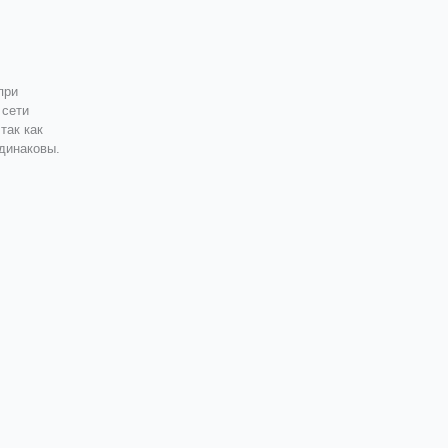
при
 сети
так как
одинаковы.