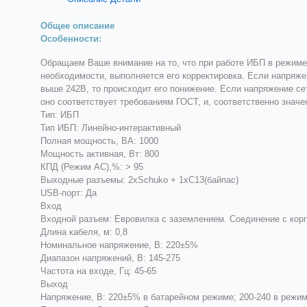
Общее описание
Особенности:
Обращаем Ваше внимание на то, что при работе ИБП в режиме 
необходимости, выполняется его корректировка. Если напряже
выше 242В, то происходит его понижение. Если напряжение се
оно соответствует требованиям ГОСТ, и, соответственно знач
Тип: ИБП
Тип ИБП: Линейно-интерaктивный
Полная мощность, ВА: 1000
Мощность активная, Вт: 800
КПД (Режим AC),%: > 95
Выходные разъемы: 2xSchuko + 1xC13(байпас)
USB-порт: Да
Вход
Входной разъем: Евровилка с заземлением. Соединение с кор
Длина кабеля, м: 0,8
Номинальное напряжение, В: 220±5%
Диапазон напряжений, В: 145-275
Частота на входе, Гц: 45-65
Выход
Напряжение, В: 220±5% в батарейном режиме; 200-240 в режим