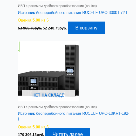
ИБП с режимом двойного преобразования (on-line)
Источник бесперебойного питания RUCELF UPO-3000T-72-I
Оценка
5.00
из 5
Первоначальная
Текущая
В корзину
53 965,78
руб.
52 240,75
руб.
цена
цена:
составляла
52
53
240,75руб..
965,78руб..
НЕТ НА СКЛАДЕ
ИБП с режимом двойного преобразования (on-line)
Источник бесперебойного питания RUCELF UPO-10KRT-192-
I
Оценка
5.00
из 5
Читать далее
170 306,13
руб.