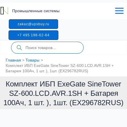
Перейти
к
Промышленные системы
содержимому
zakaz@upsbuy.ru
+7 495 196-62-64
Поиск
товаров
Главная
Товары
Комплект ИБП ExeGate SineTower SZ-600.LCD.AVR.1SH +
Батарея 100Aч, 1 шт. ), 1шт. (EX296782RUS)
Комплект ИБП ExeGate SineTower
SZ-600.LCD.AVR.1SH + Батарея
100Aч, 1 шт. ), 1шт. (EX296782RUS)