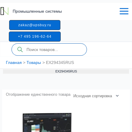
Перейти
к
Промышленные системы
содержимому
zakaz@upsbuy.ru
+7 495 196-62-64
Поиск
товаров
Главная
Товары
EX294345RUS
EX294345RUS
Отображение единственного товара