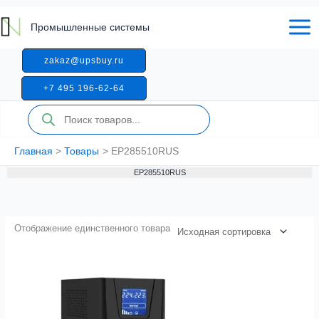
Перейти
к
Промышленные системы
содержимому
zakaz@upsbuy.ru
+7 495 196-62-64
Поиск
товаров
Главная
Товары
EP285510RUS
EP285510RUS
Отображение единственного товара