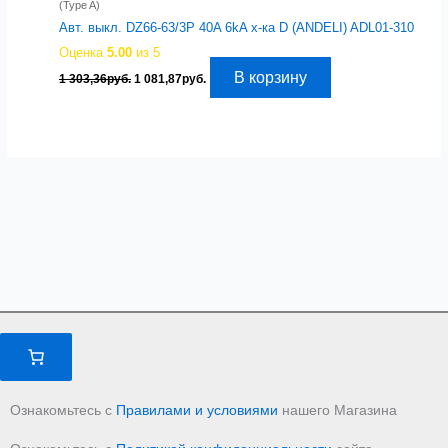
(Type A)
Авт. выкл. DZ66-63/3P 40A 6kA х-ка D (ANDELI) ADL01-310
Оценка
5.00
из 5
Первоначальная
Текущая
В корзину
1 303,36
руб.
1 081,87
руб.
цена
цена:
составляла
1
1
081,87руб..
303,36руб..
Ознакомьтесь с
Правилами и условиями
нашего Магазина