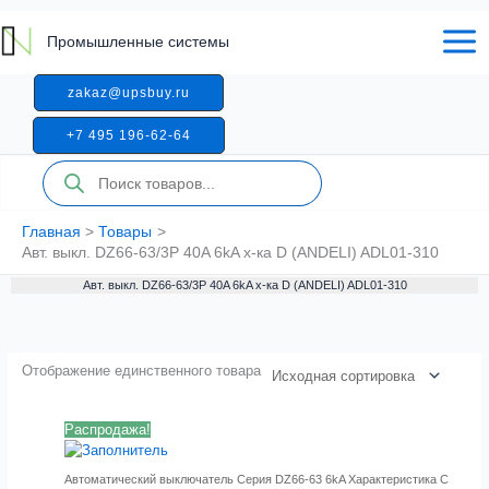
Перейти
к
Промышленные системы
содержимому
zakaz@upsbuy.ru
+7 495 196-62-64
Поиск
товаров
Главная
Товары
Авт. выкл. DZ66-63/3P 40A 6kA х-ка D (ANDELI) ADL01-310
Авт. выкл. DZ66-63/3P 40A 6kA х-ка D (ANDELI) ADL01-310
Отображение единственного товара
Распродажа!
Автоматический выключатель Серия DZ66-63 6kA Характеристика C