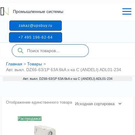
Перейти
к
Промышленные системы
содержимому
zakaz@upsbuy.ru
+7 495 196-62-64
Поиск
товаров
Главная
Товары
Авт. выкл. DZ66-63/1P 63A 6kA х-ка C (ANDELI) ADL01-234
Авт. выкл. DZ66-63/1P 63A 6kA х-ка C (ANDELI) ADL01-234
Отображение единственного товара
Распродажа!