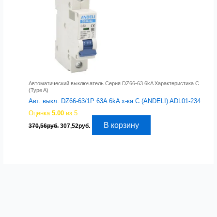
Автоматический выключатель Серия DZ66-63 6kA Характеристика C
(Type A)
Авт. выкл. DZ66-63/1P 63A 6kA х-ка C (ANDELI) ADL01-234
Оценка
5.00
из 5
Первоначальная
Текущая
В корзину
370,56
руб.
307,52
руб.
цена
цена:
составляла
307,52руб..
370,56руб..