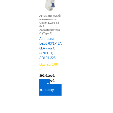
Автоматический
выключатель
Серия DZ66-63
6kA
Характеристика
C (Type A)
Авт. выкл.
DZ66-63/1P 2A
6kA х-ка C
(ANDELI)
ADL01-223
Оценка
5.00
из 5
391,01
руб.
Первоначальная
Текущая
324,56
руб.
цена
цена:
В
составляла
324,56руб..
корзину
391,01руб..