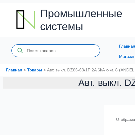
Перейти
к
Промышленные
содержимому
системы
Главна
Поиск
товаров
Магази
Главная
Товары
Авт. выкл. DZ66-63/1P 2A 6kA х-ка C (ANDEL
Авт. выкл. D
Отображен