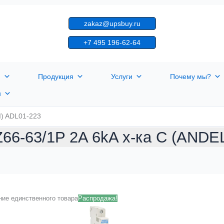
zakaz@upsbuy.ru
+7 495 196-62-64
я
Продукция
Услуги
Почему мы?
н
I) ADL01-223
Z66-63/1P 2A 6kA х-ка C (ANDE
ие единственного товара
Распродажа!