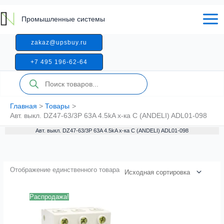
Перейти
к
Промышленные системы
содержимому
zakaz@upsbuy.ru
+7 495 196-62-64
Поиск
товаров
Главная
Товары
Авт. выкл. DZ47-63/3P 63A 4.5kA х-ка C (ANDELI) ADL01-098
Авт. выкл. DZ47-63/3P 63A 4.5kA х-ка C (ANDELI) ADL01-098
Отображение единственного товара
Распродажа!