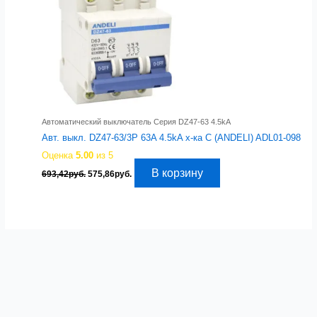
Автоматический выключатель Серия DZ47-63 4.5kA
Авт. выкл. DZ47-63/3P 63A 4.5kA х-ка C (ANDELI) ADL01-098
Оценка
5.00
из 5
Первоначальная
Текущая
В корзину
693,42
руб.
575,86
руб.
цена
цена:
составляла
575,86руб..
693,42руб..