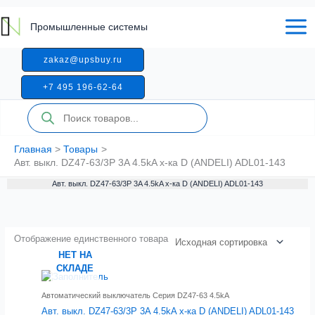
Перейти
к
Промышленные системы
содержимому
zakaz@upsbuy.ru
+7 495 196-62-64
Поиск
товаров
Главная
Товары
Авт. выкл. DZ47-63/3P 3A 4.5kA х-ка D (ANDELI) ADL01-143
Авт. выкл. DZ47-63/3P 3A 4.5kA х-ка D (ANDELI) ADL01-143
Отображение единственного товара
НЕТ НА
СКЛАДЕ
Автоматический выключатель Серия DZ47-63 4.5kA
Авт. выкл. DZ47-63/3P 3A 4.5kA х-ка D (ANDELI) ADL01-143