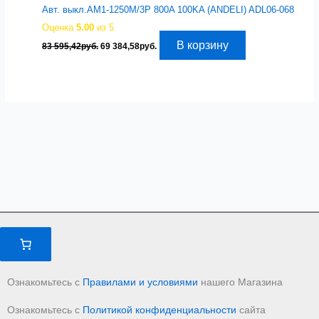
Авт. выкл.AM1-1250M/3P 800A 100KA (ANDELI) ADL06-068
Оценка
5.00
из 5
Первоначальная
Текущая
В корзину
83 595,42
руб.
69 384,58
руб.
цена
цена:
составляла
69
83
384,58руб..
595,42руб..
Ознакомьтесь с
Правилами и условиями
нашего Магазина
Ознакомьтесь с
Политикой конфиденциальности
сайта