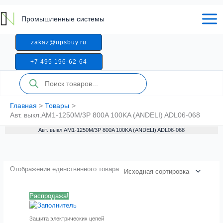
Перейти
к
Промышленные системы
содержимому
zakaz@upsbuy.ru
+7 495 196-62-64
Поиск
товаров
Главная
Товары
Авт. выкл.AM1-1250M/3P 800A 100KA (ANDELI) ADL06-068
Авт. выкл.AM1-1250M/3P 800A 100KA (ANDELI) ADL06-068
Отображение единственного товара
Распродажа!
Защита электрических цепей