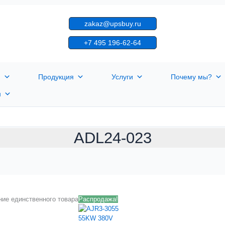
zakaz@upsbuy.ru
+7 495 196-62-64
я
Продукция
Услуги
Почему мы?
н
ADL24-023
ие единственного товара
Распродажа!