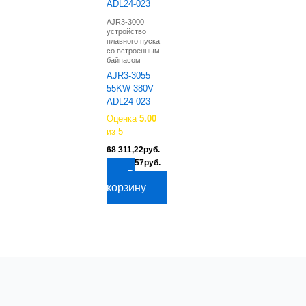
AJR3-3000
устройство
плавного пуска
со встроенным
байпасом
AJR3-3055
55KW 380V
ADL24-023
Оценка
5.00
из 5
68 311,22
руб.
Первоначальная
Текущая
56 698,57
руб.
цена
цена:
В
составляла
56
корзину
68
698,57руб..
311,22руб..