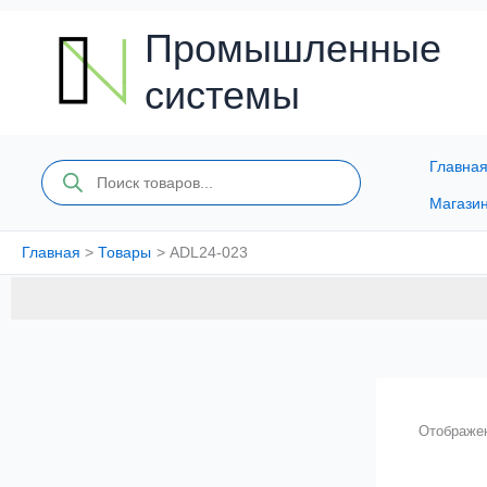
Перейти
к
Промышленные
содержимому
системы
Главна
Поиск
товаров
Магази
Главная
Товары
ADL24-023
Отображен