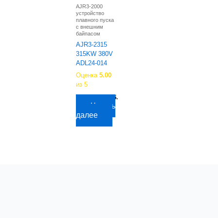
AJR3-2000
устройство
плавного пуска
с внешним
байпасом
AJR3-2315
315KW 380V
ADL24-014
Оценка
5.00
из 5
226 606,88
руб.
Читать
далее