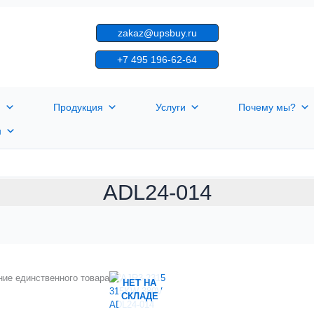
zakaz@upsbuy.ru
+7 495 196-62-64
я
Продукция
Услуги
Почему мы?
н
ADL24-014
ие единственного товара
НЕТ НА
СКЛАДЕ