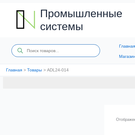
Перейти
к
Промышленные
содержимому
системы
Главна
Поиск
товаров
Магази
Главная
Товары
ADL24-014
Отображен