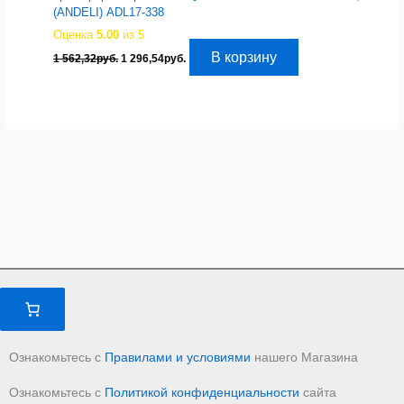
(ANDELI) ADL17-338
Оценка
5.00
из 5
Первоначальная
Текущая
В корзину
1 562,32
руб.
1 296,54
руб.
цена
цена:
составляла
1
1
296,54руб..
562,32руб..
Ознакомьтесь с
Правилами и условиями
нашего Магазина
Ознакомьтесь с
Политикой конфиденциальности
сайта