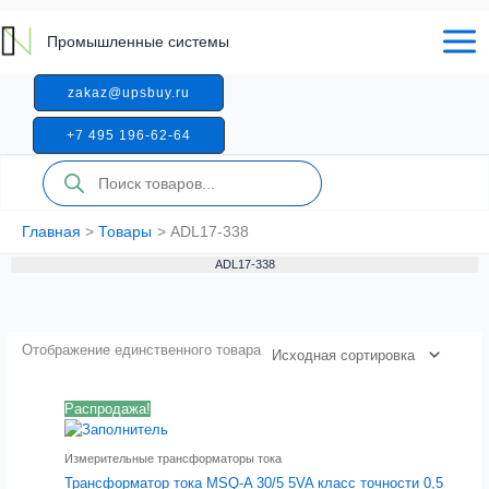
Перейти
к
Промышленные системы
содержимому
zakaz@upsbuy.ru
+7 495 196-62-64
Поиск
товаров
Главная
Товары
ADL17-338
ADL17-338
Отображение единственного товара
Распродажа!
Измерительные трансформаторы тока
Трансформатор тока MSQ-A 30/5 5VA класс точности 0,5