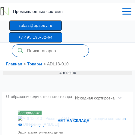
Перейти
к
Промышленные системы
содержимому
zakaz@upsbuy.ru
+7 495 196-62-64
Поиск
товаров
Главная
Товары
ADL13-010
ADL13-010
Отображение единственного товара
Распродажа!
НЕТ НА СКЛАДЕ
Защита электрических цепей