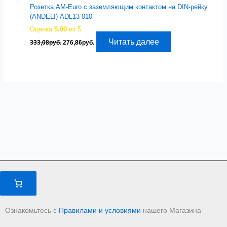
Розетка AM-Euro с заземляющим контактом на DIN-рейку
(ANDELI) ADL13-010
Оценка
5.00
из 5
Первоначальная
Текущая
Читать далее
333,08
руб.
276,86
руб.
цена
цена:
составляла
276,86руб..
333,08руб..
Ознакомьтесь с
Правилами и условиями
нашего Магазина