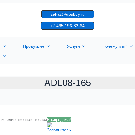
zakaz@upsbuy.ru
+7 495 196-62-64
я
Продукция
Услуги
Почему мы?
н
ADL08-165
ие единственного товара
Распродажа!