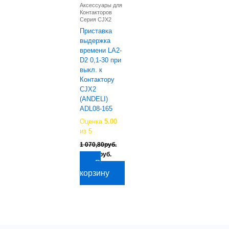
Аксессуары для
Контакторов
Серия CJX2
Приставка
выдержка
времени LA2-
D2 0,1-30 при
выкл. к
Контактору
CJX2
(ANDELI)
ADL08-165
Оценка
5.00
из 5
1 070,80
руб.
Первоначальная
Текущая
888,50
руб.
цена
цена:
В
составляла
888,50руб..
корзину
1
070,80руб..