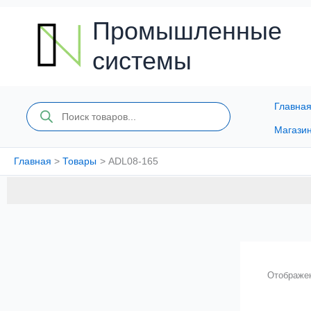
Перейти
к
Промышленные
содержимому
системы
Главна
Поиск
товаров
Магази
Главная
Товары
ADL08-165
Отображен