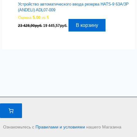
Устройство автоматического ввода резерва HATS-9 63A/3P
(ANDELI) ADL07-009
Оценка
5.00
из 5
Первоначальная
Текущая
В корзину
23 428,90
руб.
19 445,57
руб.
цена
цена:
составляла
19
23
445,57руб..
428,90руб..
Ознакомьтесь с
Правилами и условиями
нашего Магазина