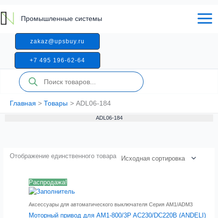
Перейти
к
Промышленные системы
содержимому
zakaz@upsbuy.ru
+7 495 196-62-64
Поиск
товаров
Главная
Товары
ADL06-184
ADL06-184
Отображение единственного товара
Распродажа!
Аксессуары для автоматического выключателя Серия AM1/ADM3
Моторный привод для AM1-800/3P AC230/DC220В (ANDELI)