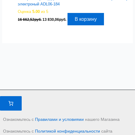
электроный ADL06-184
Оценка
5.00
из 5
Первоначальная
Текущая
В корзину
16 662,52
руб.
13 830,06
руб.
цена
цена:
составляла
13
16
830,06руб..
662,52руб..
Ознакомьтесь с
Правилами и условиями
нашего Магазина
Ознакомьтесь с
Политикой конфиденциальности
сайта