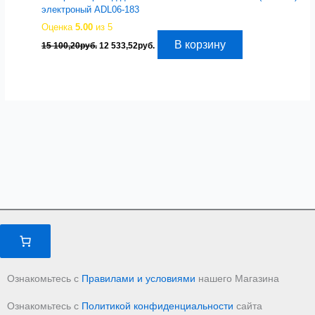
электроный ADL06-183
Оценка
5.00
из 5
Первоначальная
Текущая
В корзину
15 100,20
руб.
12 533,52
руб.
цена
цена:
составляла
12
15
533,52руб..
100,20руб..
Ознакомьтесь с
Правилами и условиями
нашего Магазина
Ознакомьтесь с
Политикой конфиденциальности
сайта