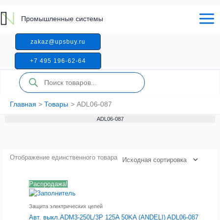
Перейти
к
Промышленные системы
содержимому
zakaz@upsbuy.ru
+7 495 196-62-64
Поиск
товаров
Главная
Товары
ADL06-087
ADL06-087
Отображение единственного товара
Распродажа!
Защита электрических цепей
Авт. выкл.ADM3-250L/3P 125A 50KA (ANDELI) ADL06-087