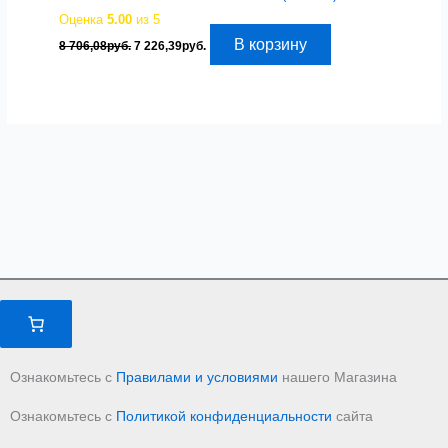
Оценка
5.00
из 5
Первоначальная
Текущая
В корзину
8 706,08
руб.
7 226,39
руб.
цена
цена:
составляла
7
8
226,39руб..
706,08руб..
Ознакомьтесь с
Правилами и условиями
нашего Магазина
Ознакомьтесь с
Политикой конфиденциальности
сайта