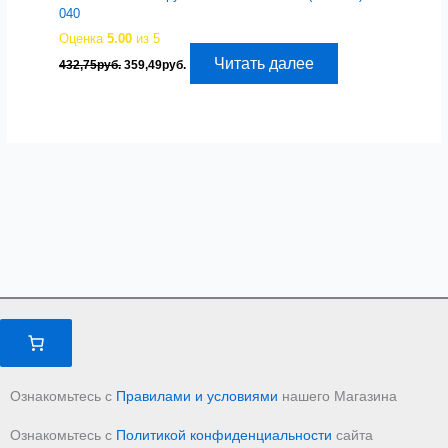
040
Оценка
5.00
из 5
Первоначальная
Текущая
Читать далее
432,75
руб.
359,49
руб.
цена
цена:
составляла
359,49руб..
432,75руб..
Ознакомьтесь с
Правилами и условиями
нашего Магазина
Ознакомьтесь с
Политикой конфиденциальности
сайта