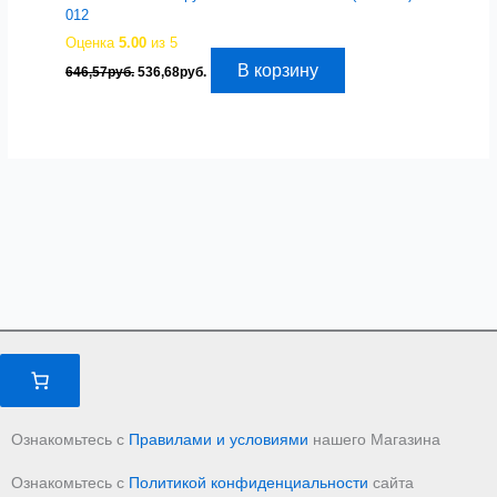
012
Оценка
5.00
из 5
Первоначальная
Текущая
В корзину
646,57
руб.
536,68
руб.
цена
цена:
составляла
536,68руб..
646,57руб..
Ознакомьтесь с
Правилами и условиями
нашего Магазина
Ознакомьтесь с
Политикой конфиденциальности
сайта