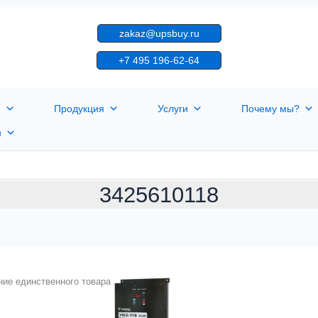
zakaz@upsbuy.ru
+7 495 196-62-64
я
Продукция
Услуги
Почему мы?
н
3425610118
ие единственного товара