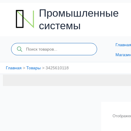
Перейти
к
Промышленные
содержимому
системы
Главна
Поиск
товаров
Магази
Главная
Товары
3425610118
Отображен