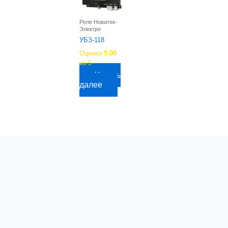
Реле Новатек-
Электро
УБЗ-118
Оценка
5.00
из 5
Читать
далее