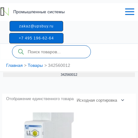
Перейти
к
Промышленные системы
содержимому
zakaz@upsbuy.ru
+7 495 196-62-64
Поиск
товаров
Главная
Товары
342560012
342560012
Отображение единственного товара