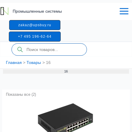
Перейти
к
Промышленные системы
содержимому
zakaz@upsbuy.ru
+7 495 196-62-64
Поиск
товаров
Главная
Товары
16
16
Показаны все (2)