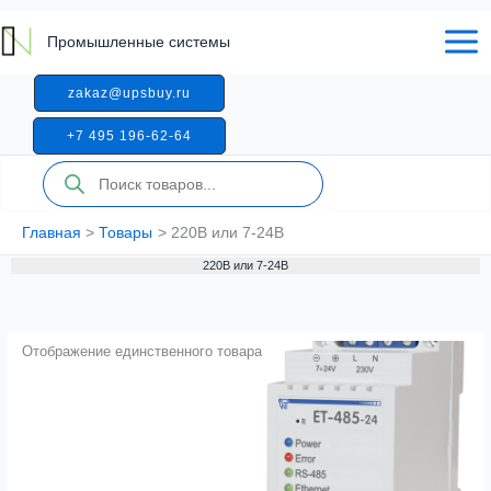
Перейти
к
Промышленные системы
содержимому
zakaz@upsbuy.ru
+7 495 196-62-64
Поиск
товаров
Главная
Товары
220В или 7-24В
220В или 7-24В
Отображение единственного товара