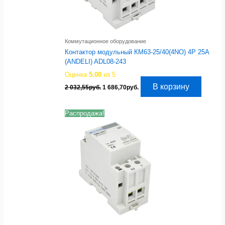
Коммутационное оборудование
Контактор модульный КМ63-25/40(4NO) 4P 25A
(ANDELI) ADL08-243
Оценка
5.00
из 5
Первоначальная
Текущая
В корзину
2 032,55
руб.
1 686,70
руб.
цена
цена:
составляла
1
2
686,70руб..
Распродажа!
032,55руб..