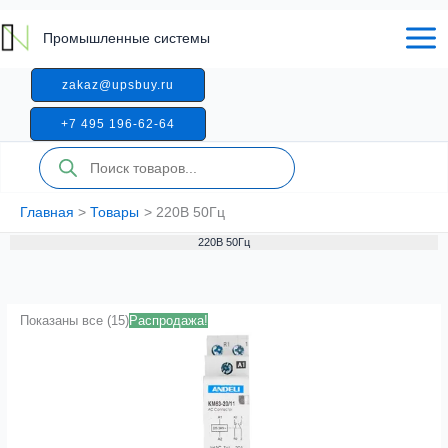
Перейти
к
Промышленные системы
содержимому
zakaz@upsbuy.ru
+7 495 196-62-64
Поиск
товаров
Главная
Товары
220В 50Гц
220В 50Гц
Показаны все (15)
Распродажа!