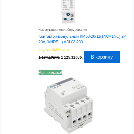
Коммутационное оборудование
Контактор модульный КМ63-20/11(1NO+1NC) 2P
20A (ANDELI) ADL08-230
Оценка
5.00
из 5
Первоначальная
Текущая
В корзину
1 184,10
руб.
1 125,32
руб.
цена
цена:
составляла
1
1
125,32руб..
Распродажа!
184,10руб..