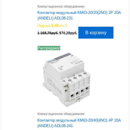
Коммутационное оборудование
Контактор модульный КМ63-20/20(2NO) 2P 20A
(ANDELI) ADL08-231
Оценка
5.00
из 5
Первоначальная
Текущая
В корзину
1 168,76
руб.
970,28
руб.
цена
цена:
составляла
970,28руб..
1
Распродажа!
168,76руб..
Коммутационное оборудование
Контактор модульный КМ63-20/40(4NO) 4P 20A
(ANDELI) ADL08-241