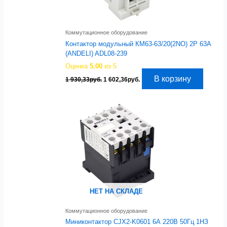
Коммутационное оборудование
Контактор модульный КМ63-63/20(2NO) 2P 63A
(ANDELI) ADL08-239
Оценка
5.00
из 5
Первоначальная
Текущая
В корзину
1 930,33
руб.
1 602,36
руб.
цена
цена:
составляла
1
1
602,36руб..
930,33руб..
НЕТ НА СКЛАДЕ
Коммутационное оборудование
Миниконтактор CJX2-K0601 6А 220В 50Гц 1НЗ