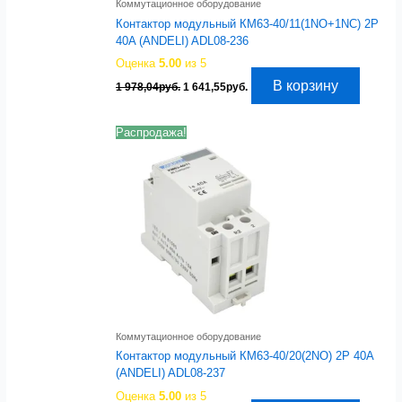
Коммутационное оборудование
Контактор модульный КМ63-40/11(1NO+1NC) 2P
40A (ANDELI) ADL08-236
Оценка
5.00
из 5
Первоначальная
Текущая
В корзину
1 978,04
руб.
1 641,55
руб.
цена
цена:
составляла
1
1
641,55руб..
Распродажа!
978,04руб..
Коммутационное оборудование
Контактор модульный КМ63-40/20(2NO) 2P 40A
(ANDELI) ADL08-237
Оценка
5.00
из 5