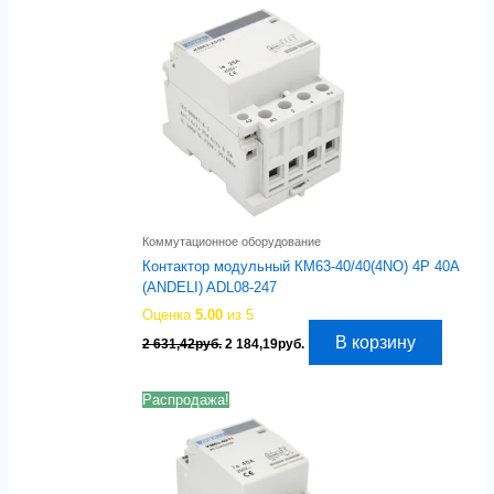
Коммутационное оборудование
Контактор модульный КМ63-40/40(4NO) 4P 40A
(ANDELI) ADL08-247
Оценка
5.00
из 5
Первоначальная
Текущая
В корзину
2 631,42
руб.
2 184,19
руб.
цена
цена:
составляла
2
2
184,19руб..
Распродажа!
631,42руб..