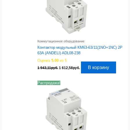
Коммутационное оборудование
Контактор модульный КМ63-63/11(1NO+1NC) 2P
63A (ANDELI) ADL08-238
Оценка
5.00
из 5
Первоначальная
Текущая
В корзину
1 943,11
руб.
1 612,58
руб.
цена
цена:
составляла
1
1
612,58руб..
Распродажа!
943,11руб..