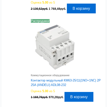
Оценка
5.00
из 5
Первоначальная
Текущая
В корзину
2 130,52
руб.
1 768,48
руб.
цена
цена:
составляла
1
2
768,48руб..
Распродажа!
130,52руб..
Коммутационное оборудование
Контактор модульный КМ63-25/11(1NO+1NC) 2P
25A (ANDELI) ADL08-232
Оценка
5.00
из 5
Первоначальная
Текущая
В корзину
1 168,76
руб.
970,28
руб.
цена
цена:
составляла
970,28руб..