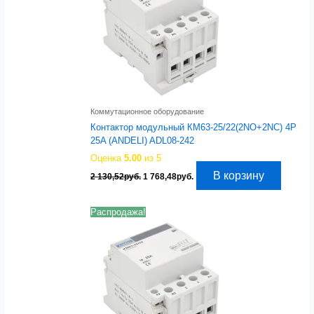
Коммутационное оборудование
Контактор модульный КМ63-25/22(2NO+2NC) 4P
25A (ANDELI) ADL08-242
Оценка
5.00
из 5
Первоначальная
Текущая
В корзину
2 130,52
руб.
1 768,48
руб.
цена
цена:
составляла
1
2
768,48руб..
Распродажа!
130,52руб..