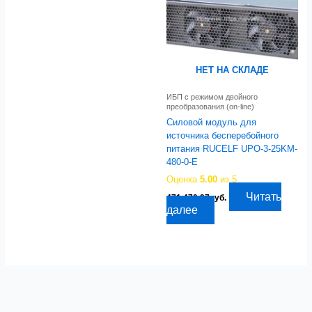
НЕТ НА СКЛАДЕ
ИБП с режимом двойного
преобразования (on-line)
Силовой модуль для
источника бесперебойного
питания RUCELF UPO-3-25KM-
480-0-E
Оценка
5.00
из 5
Читать
471 470,97
руб.
далее