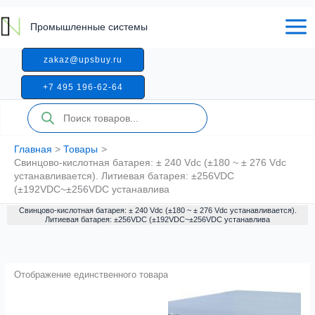
Перейти
к
Промышленные системы
содержимому
zakaz@upsbuy.ru
+7 495 196-62-64
Поиск
товаров
Главная
Товары
Свинцово-кислотная батарея: ± 240 Vdc (±180 ~ ± 276 Vdc
устанавливается). Литиевая батарея: ±256VDC
(±192VDC~±256VDC устанавлива
Свинцово-кислотная батарея: ± 240 Vdc (±180 ~ ± 276 Vdc устанавливается).
Литиевая батарея: ±256VDC (±192VDC~±256VDC устанавлива
Отображение единственного товара