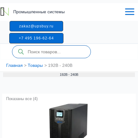
Перейти
к
Промышленные системы
содержимому
zakaz@upsbuy.ru
+7 495 196-62-64
Поиск
товаров
Главная
Товары
192В - 240В
192В - 240В
Показаны все (4)