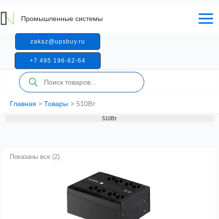
Перейти
к
Промышленные системы
содержимому
zakaz@upsbuy.ru
+7 495 196-62-64
Поиск
товаров
Главная
Товары
510Вт
510Вт
Показаны все (2)