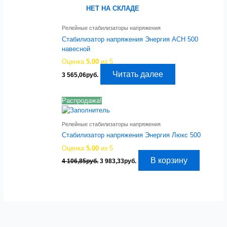
НЕТ НА СКЛАДЕ
Релейные стабилизаторы напряжения
Стабилизатор напряжения Энергия АСН 500
навесной
Оценка
5.00
из 5
Читать далее
3 565,06
руб.
Распродажа!
Релейные стабилизаторы напряжения
Стабилизатор напряжения Энергия Люкс 500
Оценка
5.00
из 5
Первоначальная
Текущая
В корзину
4 106,85
руб.
3 983,33
руб.
цена
цена:
составляла
3
4
983,33руб..
106,85руб..