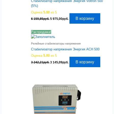
Стабилизатор напряжения Энергия Voltron 500
(5%)
Оценка
5.00
из 5
Первоначальная
Текущая
В корзину
6 159,85
руб.
5 975,00
руб.
цена
цена:
составляла
5
6
975,00руб..
Распродажа!
159,85руб..
Релейные стабилизаторы напряжения
Стабилизатор напряжения Энергия АСН 500
Оценка
5.00
из 5
Первоначальная
Текущая
В корзину
3 242,21
руб.
3 145,09
руб.
цена
цена:
составляла
3
3
145,09руб..
242,21руб..