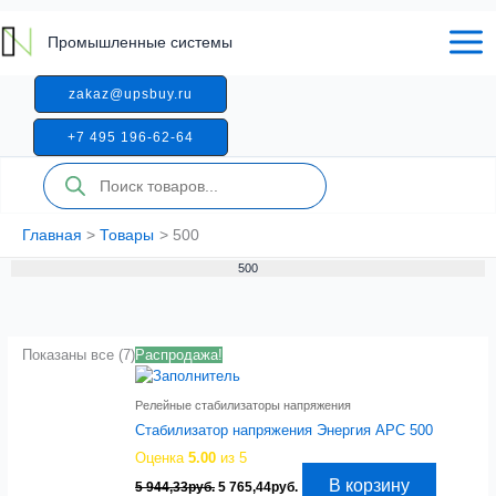
Перейти
к
Промышленные системы
содержимому
zakaz@upsbuy.ru
+7 495 196-62-64
Поиск
товаров
Главная
Товары
500
500
Показаны все (7)
Распродажа!
Релейные стабилизаторы напряжения
Стабилизатор напряжения Энергия APC 500
Оценка
5.00
из 5
Первоначальная
Текущая
В корзину
5 944,33
руб.
5 765,44
руб.