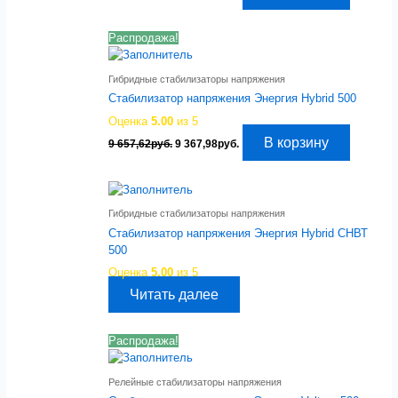
цена
цена:
составляла
5
5
765,44руб..
Распродажа!
944,33руб..
Гибридные стабилизаторы напряжения
Стабилизатор напряжения Энергия Hybrid 500
Оценка
5.00
из 5
Первоначальная
Текущая
В корзину
9 657,62
руб.
9 367,98
руб.
цена
цена:
составляла
9
9
367,98руб..
657,62руб..
Гибридные стабилизаторы напряжения
Стабилизатор напряжения Энергия Hybrid СНВТ
500
Оценка
5.00
из 5
Читать далее
Распродажа!
Релейные стабилизаторы напряжения