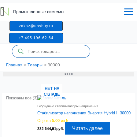
Перейти
к
Промышленные системы
содержимому
zakaz@upsbuy.ru
+7 495 196-62-64
Поиск
товаров
Главная
Товары
30000
30000
НЕТ НА
СКЛАДЕ
Показаны все (3)
Гибридные стабилизаторы напряжения
Стабилизатор напряжения Энергия Hybrid II 30000
Оценка
5.00
из 5
Читать далее
232 644,91
руб.