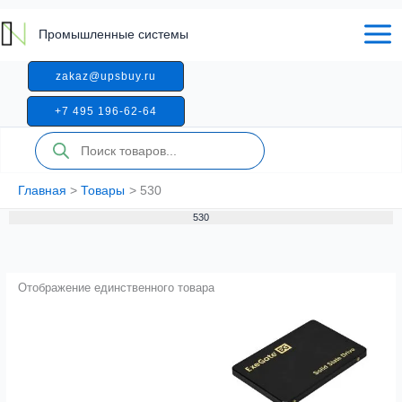
Перейти
к
Промышленные системы
содержимому
zakaz@upsbuy.ru
+7 495 196-62-64
Поиск
товаров
Главная
Товары
530
530
Отображение единственного товара