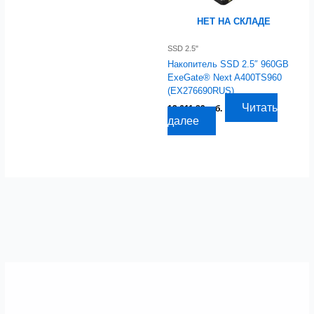
НЕТ НА СКЛАДЕ
SSD 2.5"
Накопитель SSD 2.5″ 960GB
ExeGate® Next A400TS960
(EX276690RUS)
Читать
12 611,89
руб.
далее