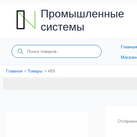
Перейти
к
Промышленные
содержимому
системы
Главна
Поиск
товаров
Магази
Главная
Товары
489
Отображен