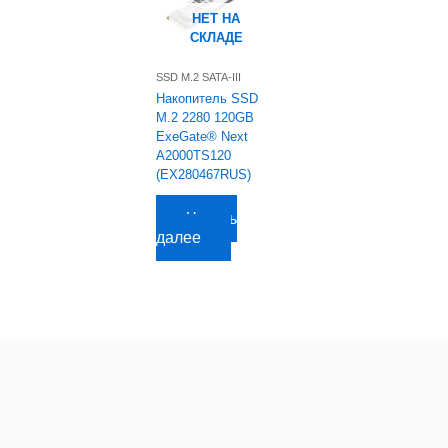
НЕТ НА
СКЛАДЕ
SSD M.2 SATA-III
Накопитель SSD
M.2 2280 120GB
ExeGate® Next
A2000TS120
(EX280467RUS)
2 492,56
руб.
Читать
далее