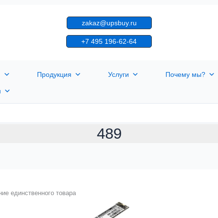
zakaz@upsbuy.ru
+7 495 196-62-64
я
Продукция
Услуги
Почему мы?
н
489
ие единственного товара