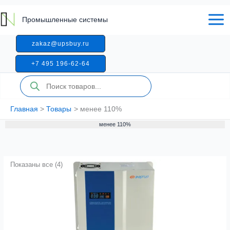
Перейти
к
Промышленные системы
содержимому
zakaz@upsbuy.ru
+7 495 196-62-64
Поиск
товаров
Главная
Товары
менее 110%
менее 110%
Показаны все (4)