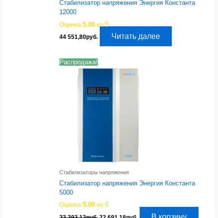
Стабилизатор напряжения Энергия Константа
12000
Оценка
5.00
из 5
Читать далее
44 551,80
руб.
Распродажа!
Стабилизаторы напряжения
Стабилизатор напряжения Энергия Константа
5000
Оценка
5.00
из 5
Первоначальная
Текущая
В корзину
23 393,12
руб.
22 691,18
руб.