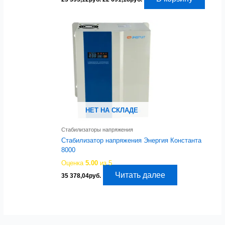
цена
цена:
составляла
22
23
691,18руб..
393,12руб..
НЕТ НА СКЛАДЕ
Стабилизаторы напряжения
Стабилизатор напряжения Энергия Константа
8000
Оценка
5.00
из 5
Читать далее
35 378,04
руб.