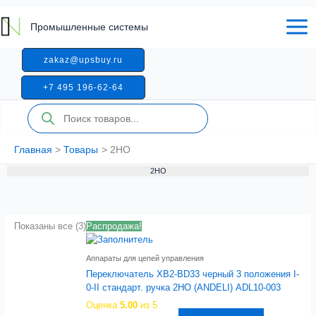
Перейти
к
Промышленные системы
содержимому
zakaz@upsbuy.ru
+7 495 196-62-64
Поиск
товаров
Главная
Товары
2НО
2НО
Показаны все (3)
Распродажа!
Аппараты для цепей управления
Переключатель XB2-BD33 черный 3 положения I-
0-II стандарт. ручка 2НО (ANDELI) ADL10-003
Оценка
5.00
из 5