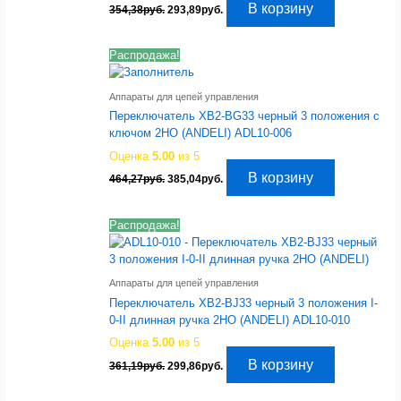
Первоначальная
Текущая
В корзину
354,38
руб.
293,89
руб.
цена
цена:
составляла
293,89руб..
354,38руб..
Распродажа!
Аппараты для цепей управления
Переключатель XB2-BG33 черный 3 положения с
ключом 2НО (ANDELI) ADL10-006
Оценка
5.00
из 5
Первоначальная
Текущая
В корзину
464,27
руб.
385,04
руб.
цена
цена:
составляла
385,04руб..
464,27руб..
Распродажа!
Аппараты для цепей управления
Переключатель XB2-BJ33 черный 3 положения I-
0-II длинная ручка 2НО (ANDELI) ADL10-010
Оценка
5.00
из 5
Первоначальная
Текущая
В корзину
361,19
руб.
299,86
руб.
цена
цена:
составляла
299,86руб..