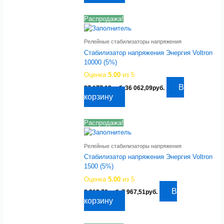
6
185,41руб..
376,23руб..
Распродажа!
Релейные стабилизаторы напряжения
Стабилизатор напряжения Энергия Voltron
10000 (5%)
Оценка
5.00
из 5
Первоначальная
Текущая
В
37 177,18
руб.
36 062,09
руб.
цена
цена:
корзину
составляла
36
37
062,09руб..
177,18руб..
Распродажа!
Релейные стабилизаторы напряжения
Стабилизатор напряжения Энергия Voltron
1500 (5%)
Оценка
5.00
из 5
Первоначальная
Текущая
В
8 213,70
руб.
7 967,51
руб.
цена
цена:
корзину
составляла
7
8
967,51руб..
213,70руб..