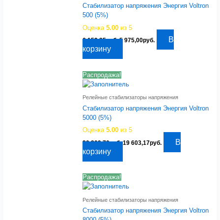
Стабилизатор напряжения Энергия Voltron
500 (5%)
Оценка
5.00
из 5
Первоначальная
Текущая
В
6 159,85
руб.
5 975,00
руб.
цена
цена:
корзину
составляла
5
6
975,00руб..
159,85руб..
Распродажа!
Релейные стабилизаторы напряжения
Стабилизатор напряжения Энергия Voltron
5000 (5%)
Оценка
5.00
из 5
Первоначальная
Текущая
В
20 209,70
руб.
19 603,17
руб.
цена
цена:
корзину
составляла
19
20
603,17руб..
209,70руб..
Распродажа!
Релейные стабилизаторы напряжения
Стабилизатор напряжения Энергия Voltron
8000 (5%)