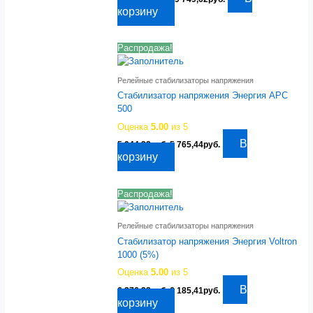
цена
цена:
корзину
составляла
9
10
749,62руб..
051,18руб..
Распродажа!
Релейные стабилизаторы напряжения
Стабилизатор напряжения Энергия APC
500
Оценка
5.00
из 5
Первоначальная
Текущая
В
5 944,33
руб.
5 765,44
руб.
цена
цена:
корзину
составляла
5
5
765,44руб..
944,33руб..
Распродажа!
Релейные стабилизаторы напряжения
Стабилизатор напряжения Энергия Voltron
1000 (5%)
Оценка
5.00
из 5
Первоначальная
Текущая
В
6 376,23
руб.
6 185,41
руб.
цена
цена:
корзину
составляла
6