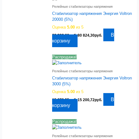
Релейные стабилизаторы напряжения
Стабилизатор напряжения Энергия Voltron
20000 (5%)
Оценка
5.00
из 5
Первоначальная
Текущая
В
83 323,68
руб.
80 824,30
руб.
цена
цена:
корзину
составляла
80
83
824,30руб..
323,68руб..
Распродажа!
Релейные стабилизаторы напряжения
Стабилизатор напряжения Энергия Voltron
3000 (5%)
Оценка
5.00
из 5
Первоначальная
Текущая
В
15 670,95
руб.
15 200,72
руб.
цена
цена:
корзину
составляла
15
15
200,72руб..
670,95руб..
Распродажа!
Релейные стабилизаторы напряжения