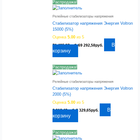
Распродажа!
Релейные стабилизаторы напряжения
Стабилизатор напряжения Энергия Voltron
15000 (5%)
Оценка
5.00
из 5
Первоначальная
Текущая
В
71 435,87
руб.
69 292,58
руб.
цена
цена:
корзину
составляла
69
71
292,58руб..
435,87руб..
Распродажа!
Релейные стабилизаторы напряжения
Стабилизатор напряжения Энергия Voltron
2000 (5%)
Оценка
5.00
из 5
Первоначальная
Текущая
В
9 618,43
руб.
9 329,65
руб.
цена
цена:
корзину
составляла
9
9
329,65руб..
618,43руб..
Распродажа!