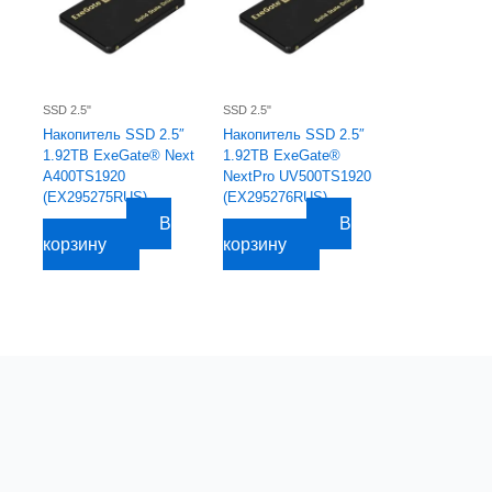
SSD 2.5"
SSD 2.5"
Накопитель SSD 2.5″
Накопитель SSD 2.5″
1.92TB ExeGate® Next
1.92TB ExeGate®
A400TS1920
NextPro UV500TS1920
(EX295275RUS)
(EX295276RUS)
В
В
8 796,38
руб.
8 805,75
руб.
корзину
корзину