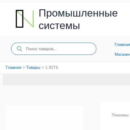
Перейти
к
Промышленные
содержимому
системы
Главна
Поиск
товаров
Магази
Главная
Товары
1.92Tb
Показаны 