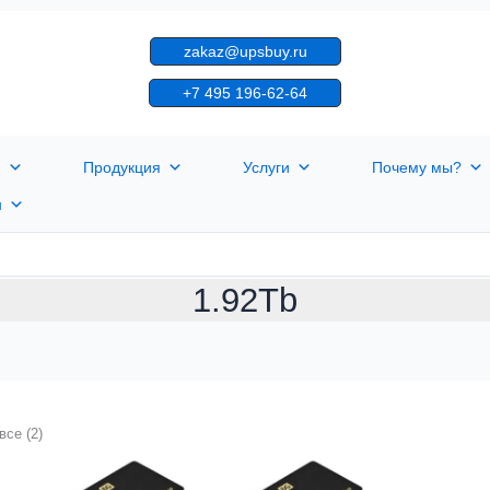
zakaz@upsbuy.ru
+7 495 196-62-64
я
Продукция
Услуги
Почему мы?
н
1.92Tb
все (2)