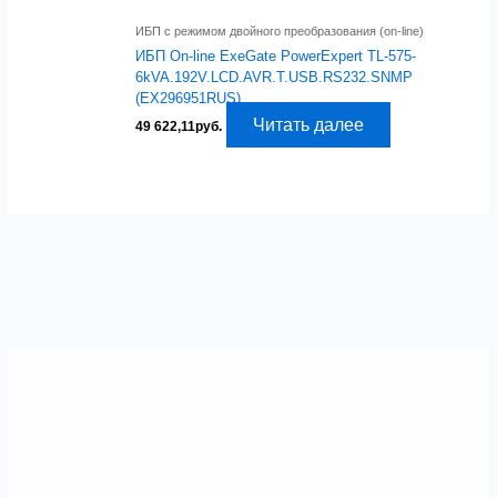
ИБП с режимом двойного преобразования (on-line)
ИБП On-line ExeGate PowerExpert TL-575-
6kVA.192V.LCD.AVR.T.USB.RS232.SNMP
(EX296951RUS)
Читать далее
49 622,11
руб.