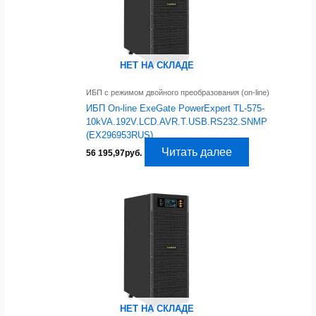
НЕТ НА СКЛАДЕ
ИБП с режимом двойного преобразования (on-line)
ИБП On-line ExeGate PowerExpert TL-575-
10kVA.192V.LCD.AVR.T.USB.RS232.SNMP
(EX296953RUS)
Читать далее
56 195,97
руб.
НЕТ НА СКЛАДЕ