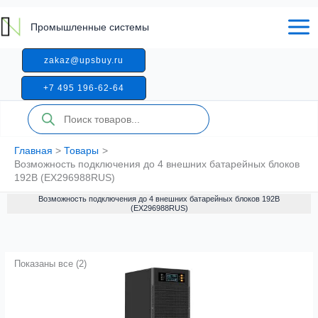
Перейти
к
Промышленные системы
содержимому
zakaz@upsbuy.ru
+7 495 196-62-64
Поиск
товаров
Главная
Товары
Возможность подключения до 4 внешних батарейных блоков
192B (EX296988RUS)
Возможность подключения до 4 внешних батарейных блоков 192B
(EX296988RUS)
Показаны все (2)