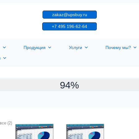
zakaz@upsbuy.ru
+7 495 196-62-64
я
Продукция
Услуги
Почему мы?
н
94%
все (2)