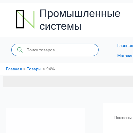
Перейти
к
Промышленные
содержимому
системы
Главна
Поиск
товаров
Магази
Главная
Товары
94%
Показаны 