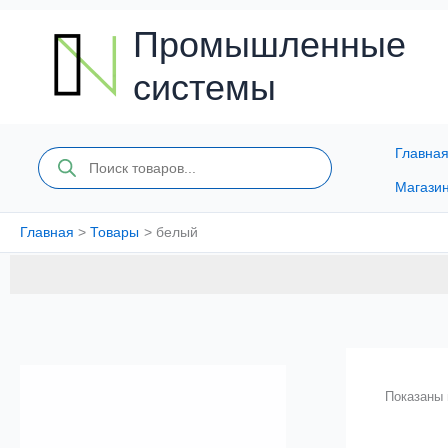
Перейти
к
Промышленные
содержимому
системы
Главна
Поиск
товаров
Магази
Главная
Товары
белый
Показаны 