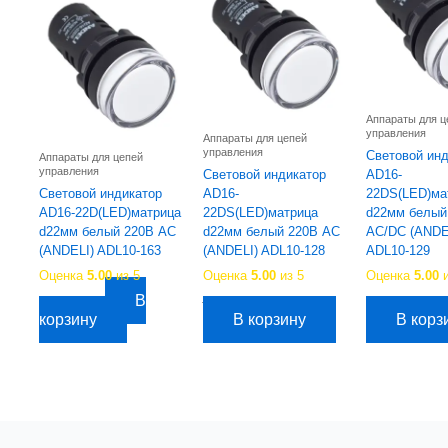
Аппараты для ц
управления
Аппараты для цепей
управления
Световой ин
Аппараты для цепей
управления
Световой индикатор
AD16-
Световой индикатор
AD16-
22DS(LED)ма
AD16-22D(LED)матрица
22DS(LED)матрица
d22мм белый
d22мм белый 220В AC
d22мм белый 220В AC
AC/DC (ANDE
(ANDELI) ADL10-163
(ANDELI) ADL10-128
ADL10-129
Оценка
5.00
из 5
Оценка
5.00
из 5
Оценка
5.00
и
В
Первоначальная
Текущая
Пе
129,48
руб.
137,15
руб.
114,15
руб.
137,15
руб.
11
цена
цена:
це
корзину
В корзину
В корз
составляла
114,15руб..
со
137,15руб..
137