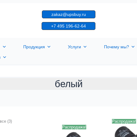
zakaz@upsbuy.ru
+7 495 196-62-64
я
Продукция
Услуги
Почему мы?
н
белый
все (3)
Распродажа!
Распродажа!