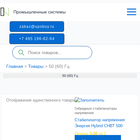
Перейти
к
Промышленные системы
содержимому
zakaz@upsbuy.ru
+7 495 196-62-64
Поиск
товаров
Главная
Товары
50 (60) Гц
50 (60) Гц
Отображение единственного товара
Гибридные стабилизаторы
напряжения
Стабилизатор напряжения
Энергия Hybrid СНВТ 500
Оценка
5.00
из 5