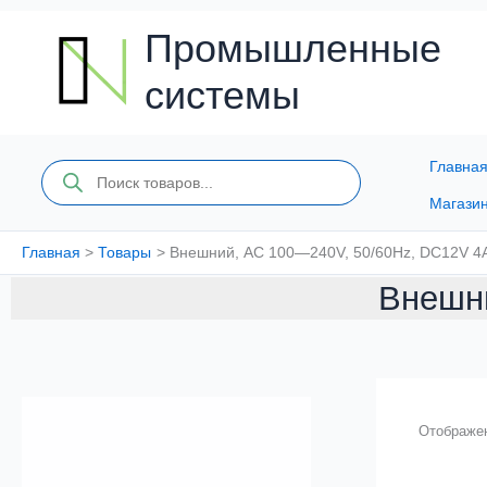
Перейти
к
Промышленные
содержимому
системы
Главна
Поиск
товаров
Магази
Главная
Товары
Внешний, AC 100—240V, 50/60Hz, DC12V 4
Внешни
Отображен