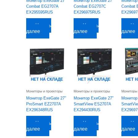
Монитор ExeGate 27″
Монитор ExeGate 27″
Монитор
Combat EG2707A
Combat EG2707C
Combat 
EX295595RUS
EX296975RUS
EX2969
12 122,92
руб.
10 292,26
руб.
12 181,7
Читать
Читать
Чи
далее
далее
далее
НЕТ НА СКЛАДЕ
НЕТ НА СКЛАДЕ
НЕТ 
Мониторы и проекторы
Мониторы и проекторы
Мониторы 
Монитор ExeGate 27″
Монитор ExeGate 27″
Монитор
ProSmart EZ2707A
SmartView ES2707A
SmartVi
EX296348RUS
EX294430RUS
EX2969
7 450,43
руб.
7 757,10
руб.
9 535,80
р
Читать
Читать
Чи
далее
далее
далее