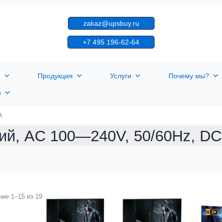
zakaz@upsbuy.ru
+7 495 196-62-64
я
Продукция
Услуги
Почему мы?
н
A
й, AC 100—240V, 50/60Hz, D
ие 1–15 из 19