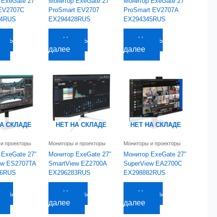
 ExeGate 27″
Монитор ExeGate 27″
Монитор ExeGate 27″
EV2707C
ProSmart EV2707
ProSmart EV2707A
74RUS
EX294428RUS
EX294345RUS
0
руб.
7 512,62
руб.
7 420,61
руб.
тать
Читать
Читать
далее
далее
НА СКЛАДЕ
НЕТ НА СКЛАДЕ
НЕТ НА СКЛАДЕ
и проекторы
Мониторы и проекторы
Мониторы и проекторы
 ExeGate 27″
Монитор ExeGate 27″
Монитор ExeGate 27″
ew ES2707TA
SmartView EZ2700A
SuperView EA2700C
76RUS
EX296283RUS
EX298882RUS
уб.
7 601,21
руб.
9 614,17
руб.
тать
Читать
Читать
далее
далее