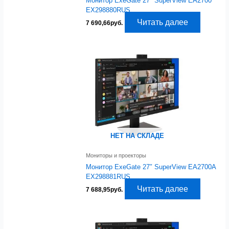
Монитор ExeGate 27″ SuperView EA2700
EX298880RUS
Читать далее
7 690,66
руб.
НЕТ НА СКЛАДЕ
Мониторы и проекторы
Монитор ExeGate 27″ SuperView EA2700A
EX298881RUS
Читать далее
7 688,95
руб.